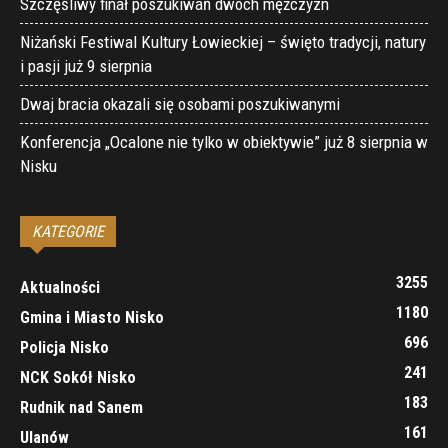
Szczęśliwy finał poszukiwań dwóch mężczyzn
Niżański Festiwal Kultury Łowieckiej – święto tradycji, natury
i pasji już 9 sierpnia
Dwaj bracia okazali się osobami poszukiwanymi
Konferencja „Ocalone nie tylko w obiektywie” już 8 sierpnia w
Nisku
KATEGORIE
3255
Aktualności
1180
Gmina i Miasto Nisko
696
Policja Nisko
241
NCK Sokół Nisko
183
Rudnik nad Sanem
161
Ulanów