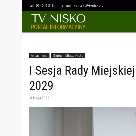
tel.
501 049 318
e-mail:
kontakt@tvnisko.pl
TELEWIZJA
NISKO
Aktualności
Gmina i Miasto Nisko
I Sesja Rady Miejskie
2029
8 maja 2024