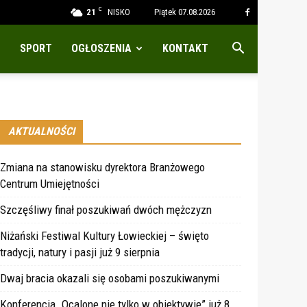
C
21
NISKO
Piątek 07.08.2026
SPORT
OGŁOSZENIA
KONTAKT
AKTUALNOŚCI
Zmiana na stanowisku dyrektora Branżowego
Centrum Umiejętności
Szczęśliwy finał poszukiwań dwóch mężczyzn
Niżański Festiwal Kultury Łowieckiej – święto
tradycji, natury i pasji już 9 sierpnia
Dwaj bracia okazali się osobami poszukiwanymi
Konferencja „Ocalone nie tylko w obiektywie” już 8