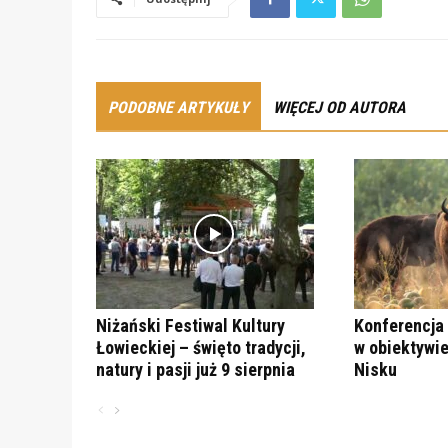
PODOBNE ARTYKUŁY
WIĘCEJ OD AUTORA
Niżański Festiwal Kultury
Konferencja 
Łowieckiej – święto tradycji,
w obiektywie
natury i pasji już 9 sierpnia
Nisku