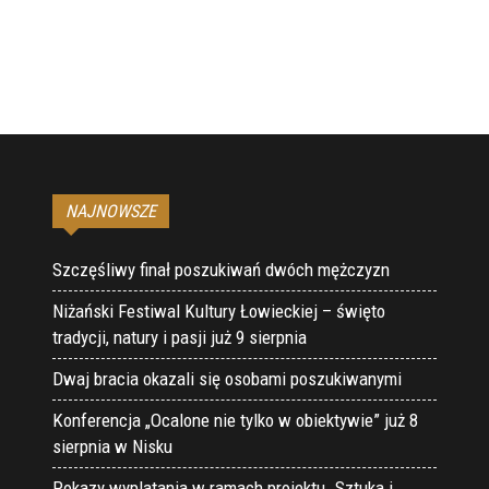
NAJNOWSZE
Szczęśliwy finał poszukiwań dwóch mężczyzn
Niżański Festiwal Kultury Łowieckiej – święto
tradycji, natury i pasji już 9 sierpnia
Dwaj bracia okazali się osobami poszukiwanymi
Konferencja „Ocalone nie tylko w obiektywie” już 8
sierpnia w Nisku
Pokazy wyplatania w ramach projektu „Sztuka i