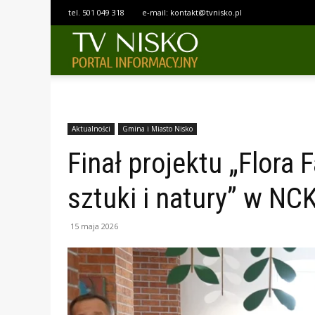
tel.
501 049 318
e-mail:
kontakt@tvnisko.pl
TELEWIZJA
NISKO
Aktualności
Gmina i Miasto Nisko
Finał projektu „Flora 
sztuki i natury” w NC
15 maja 2026