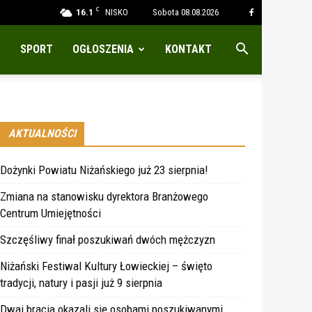
C
16.1
NISKO
Sobota 08.08.2026
SPORT
OGŁOSZENIA
KONTAKT
AKTUALNOŚCI
Dożynki Powiatu Niżańskiego już 23 sierpnia!
Zmiana na stanowisku dyrektora Branżowego
Centrum Umiejętności
Szczęśliwy finał poszukiwań dwóch mężczyzn
Niżański Festiwal Kultury Łowieckiej – święto
tradycji, natury i pasji już 9 sierpnia
Dwaj bracia okazali się osobami poszukiwanymi