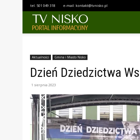
tel.
501 049 318
e-mail:
kontakt@tvnisko.pl
TELEWIZJA
NISKO
Aktualności
Gmina i Miasto Nisko
Dzień Dziedzictwa Ws
1 sierpnia 2023