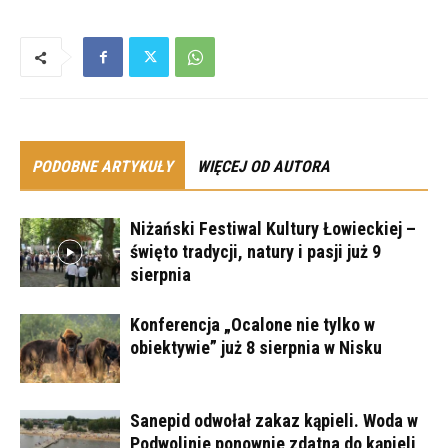
PODOBNE ARTYKUŁY
WIĘCEJ OD AUTORA
Niżański Festiwal Kultury Łowieckiej –
święto tradycji, natury i pasji już 9
sierpnia
Konferencja „Ocalone nie tylko w
obiektywie” już 8 sierpnia w Nisku
Sanepid odwołał zakaz kąpieli. Woda w
Podwolinie ponownie zdatna do kąpieli