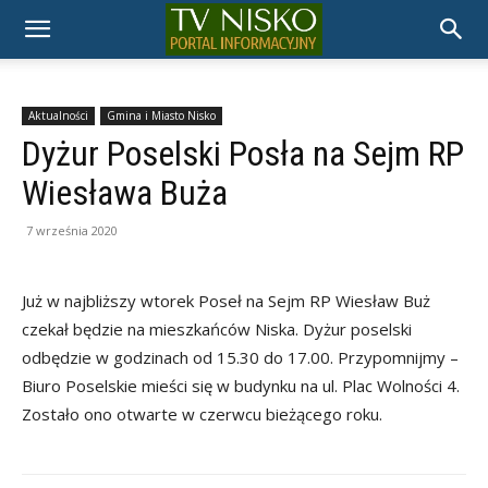
TELEWIZJA
NISKO
Aktualności
Gmina i Miasto Nisko
Dyżur Poselski Posła na Sejm RP
Wiesława Buża
7 września 2020
Już w najbliższy wtorek Poseł na Sejm RP Wiesław Buż
czekał będzie na mieszkańców Niska. Dyżur poselski
odbędzie w godzinach od 15.30 do 17.00. Przypomnijmy –
Biuro Poselskie mieści się w budynku na ul. Plac Wolności 4.
Zostało ono otwarte w czerwcu bieżącego roku.