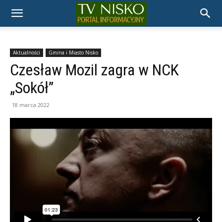
TELEWIZJA
NISKO
Aktualności
Gmina i Miasto Nisko
Czesław Mozil zagra w NCK
„Sokół”
18 marca 2022