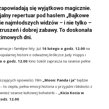
zapowiadają się wyjątkowo magicznie.
jalny repertuar pod hasłem „Bajkowe
sie najmłodszych widzów – i nie tylko –
ruszeń i dobrej zabawy. To doskonała
zimowych dni.
macje i familijne hity. Już
16 lutego o godz. 12.00
na
popularnej historii o odważnej króliczce Judy Hopps i
go o godz. 12.00
Kino Sokół zaprasza na seanse pełne
szających opowieści. Film
„Moon: Panda i ja”
będzie
– to ciepła, pełna emocji historia o przyjaźni i bliskości z
wnież seanse kultowej bohaterki –
„Kicia Kocia w
godz. 12.00
.