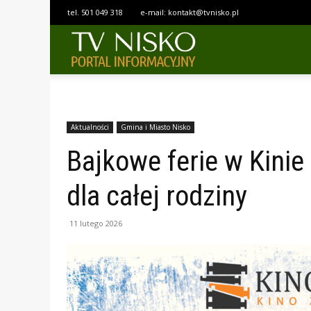
tel.
501 049 318
e-mail:
kontakt@tvnisko.pl
TELEWIZJA
NISKO
Aktualności
Gmina i Miasto Nisko
Bajkowe ferie w Kinie
dla całej rodziny
11 lutego 2026