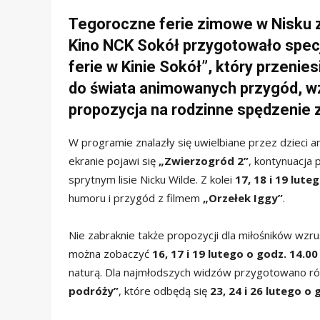
Tegoroczne ferie zimowe w Nisku 
Kino NCK Sokół przygotowało spec
ferie w Kinie Sokół”, który przenie
do świata animowanych przygód, wz
propozycja na rodzinne spędzenie 
W programie znalazły się uwielbiane przez dzieci ani
ekranie pojawi się
„Zwierzogród 2”
, kontynuacja 
sprytnym lisie Nicku Wilde. Z kolei
17, 18 i 19 lute
humoru i przygód z filmem
„Orzełek Iggy”
.
Nie zabraknie także propozycji dla miłośników wzru
można zobaczyć
16, 17 i 19 lutego o godz. 14.00
naturą. Dla najmłodszych widzów przygotowano ró
podróży”
, które odbędą się
23, 24 i 26 lutego o 