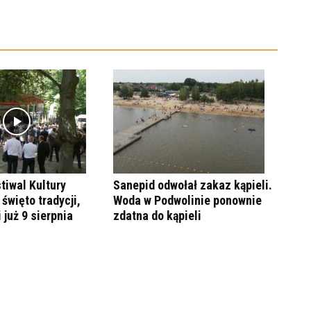
tiwal Kultury
Sanepid odwołał zakaz kąpieli.
święto tradycji,
Woda w Podwolinie ponownie
i już 9 sierpnia
zdatna do kąpieli