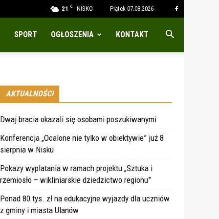
C
21
NISKO
Piątek 07.08.2026
SPORT
OGŁOSZENIA
KONTAKT
AKTUALNOŚCI
Dwaj bracia okazali się osobami poszukiwanymi
Konferencja „Ocalone nie tylko w obiektywie” już 8
sierpnia w Nisku
Pokazy wyplatania w ramach projektu „Sztuka i
rzemiosło – wikliniarskie dziedzictwo regionu”
Ponad 80 tys. zł na edukacyjne wyjazdy dla uczniów
z gminy i miasta Ulanów