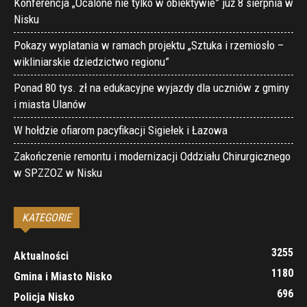
Konferencja „Ocalone nie tylko w obiektywie” już 8 sierpnia w
Nisku
Pokazy wyplatania w ramach projektu „Sztuka i rzemiosło –
wikliniarskie dziedzictwo regionu”
Ponad 80 tys. zł na edukacyjne wyjazdy dla uczniów z gminy
i miasta Ulanów
W hołdzie ofiarom pacyfikacji Sigiełek i Łazowa
Zakończenie remontu i modernizacji Oddziału Chirurgicznego
w SPZZOZ w Nisku
KATEGORIE
3255
Aktualności
1180
Gmina i Miasto Nisko
696
Policja Nisko