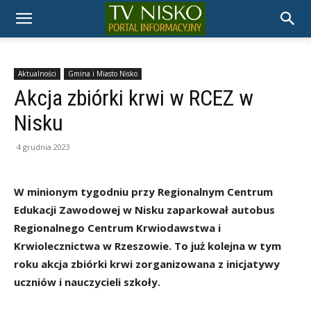
TELEWIZJA
NISKO
Aktualności
Gmina i Miasto Nisko
Akcja zbiórki krwi w RCEZ w
Nisku
4 grudnia 2023
W minionym tygodniu przy Regionalnym Centrum
Edukacji Zawodowej w Nisku zaparkował autobus
Regionalnego Centrum Krwiodawstwa i
Krwiolecznictwa w Rzeszowie. To już kolejna w tym
roku akcja zbiórki krwi zorganizowana z inicjatywy
uczniów i nauczycieli szkoły.