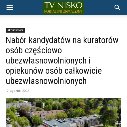
TELEWIZJA
NISKO
Aktualności
Nabór kandydatów na kuratorów
osób częściowo
ubezwłasnowolnionych i
opiekunów osób całkowicie
ubezwłasnowolnionych
7 stycznia 2022