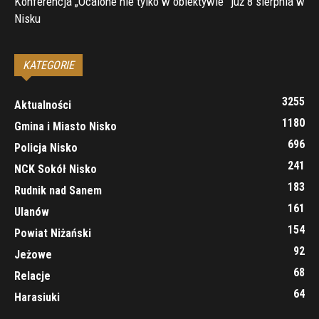
Konferencja „Ocalone nie tylko w obiektywie” już 8 sierpnia w
Nisku
KATEGORIE
3255
Aktualności
1180
Gmina i Miasto Nisko
696
Policja Nisko
241
NCK Sokół Nisko
183
Rudnik nad Sanem
161
Ulanów
154
Powiat Niżański
92
Jeżowe
68
Relacje
64
Harasiuki