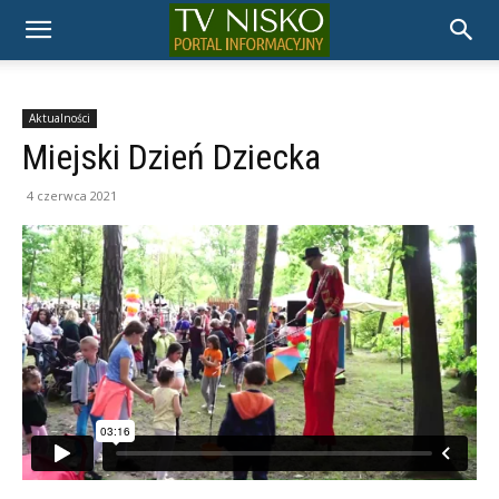
TELEWIZJA
NISKO
Aktualności
Miejski Dzień Dziecka
4 czerwca 2021