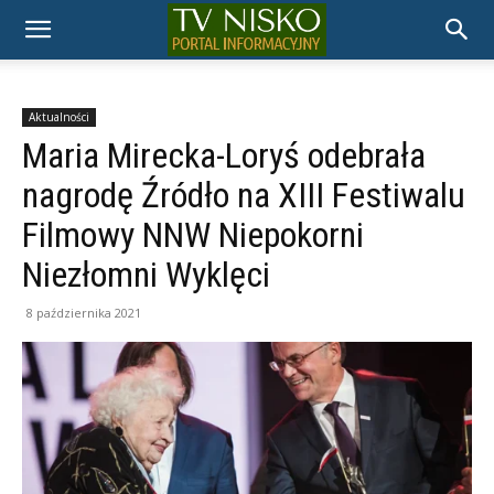
TELEWIZJA
NISKO
Aktualności
Maria Mirecka-Loryś odebrała
nagrodę Źródło na XIII Festiwalu
Filmowy NNW Niepokorni
Niezłomni Wyklęci
8 października 2021