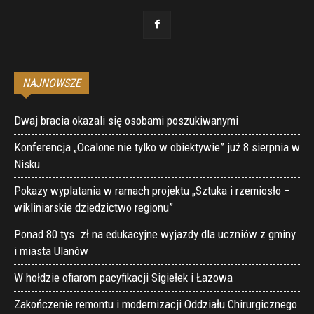
NAJNOWSZE
Dwaj bracia okazali się osobami poszukiwanymi
Konferencja „Ocalone nie tylko w obiektywie” już 8 sierpnia w
Nisku
Pokazy wyplatania w ramach projektu „Sztuka i rzemiosło –
wikliniarskie dziedzictwo regionu”
Ponad 80 tys. zł na edukacyjne wyjazdy dla uczniów z gminy
i miasta Ulanów
W hołdzie ofiarom pacyfikacji Sigiełek i Łazowa
Zakończenie remontu i modernizacji Oddziału Chirurgicznego