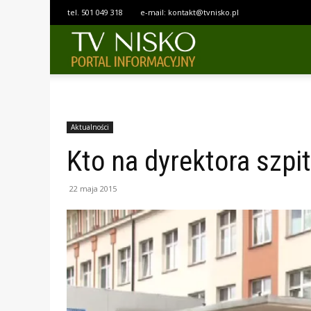
tel.
501 049 318
e-mail:
kontakt@tvnisko.pl
TELEWIZJA
NISKO
Aktualności
Kto na dyrektora szpit
22 maja 2015