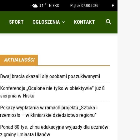
C
21
NISKO
Piątek 07.08.2026
SPORT
OGŁOSZENIA
KONTAKT
AKTUALNOŚCI
Dwaj bracia okazali się osobami poszukiwanymi
Konferencja „Ocalone nie tylko w obiektywie” już 8
sierpnia w Nisku
Pokazy wyplatania w ramach projektu „Sztuka i
rzemiosło – wikliniarskie dziedzictwo regionu”
Ponad 80 tys. zł na edukacyjne wyjazdy dla uczniów
z gminy i miasta Ulanów