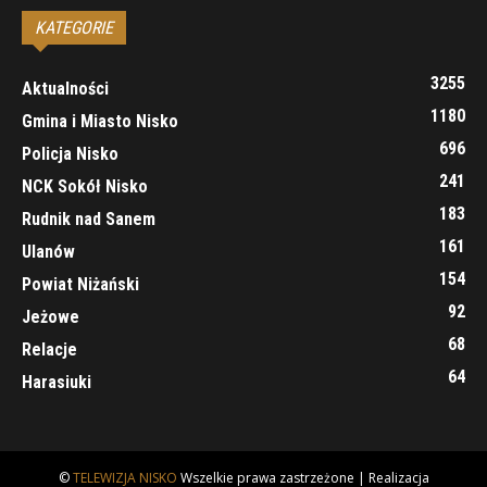
KATEGORIE
3255
Aktualności
1180
Gmina i Miasto Nisko
696
Policja Nisko
241
NCK Sokół Nisko
183
Rudnik nad Sanem
161
Ulanów
154
Powiat Niżański
92
Jeżowe
68
Relacje
64
Harasiuki
©
TELEWIZJA NISKO
Wszelkie prawa zastrzeżone | Realizacja