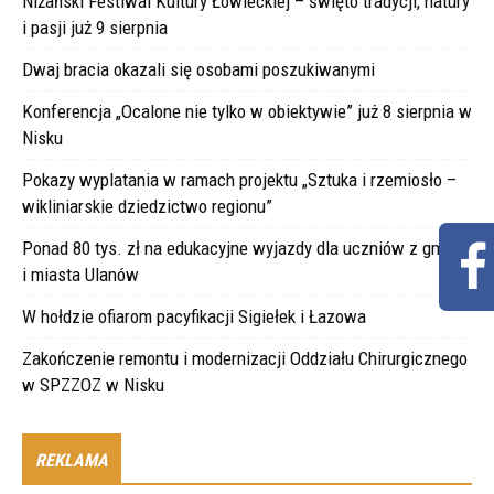
Niżański Festiwal Kultury Łowieckiej – święto tradycji, natury
i pasji już 9 sierpnia
Dwaj bracia okazali się osobami poszukiwanymi
Konferencja „Ocalone nie tylko w obiektywie” już 8 sierpnia w
Nisku
Pokazy wyplatania w ramach projektu „Sztuka i rzemiosło –
wikliniarskie dziedzictwo regionu”
Ponad 80 tys. zł na edukacyjne wyjazdy dla uczniów z gminy
i miasta Ulanów
W hołdzie ofiarom pacyfikacji Sigiełek i Łazowa
Zakończenie remontu i modernizacji Oddziału Chirurgicznego
w SPZZOZ w Nisku
REKLAMA