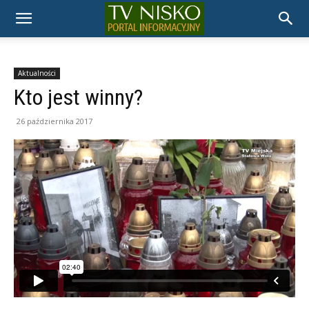
TELEWIZJA
NISKO
Aktualności
Kto jest winny?
26 października 2017