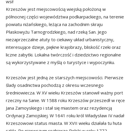
wsi!
Krzeszów jest miejscowością wiejską położoną w
północnej części województwa podkarpackiego, na terenie
powiatu niżańskiego, leżąca na zachodnim skraju
Płaskowyżu Tarnogrodzkiego, nad rzeką San. Jego
niezaprzeczalne atuty to ciekawy układ urbanistyczny,
interesujące dzieje, piękne krajobrazy, bliskość rzeki oraz
liczne zabytki. Lokalna twórczość i dziedzictwo regionalne
są wykorzystywane z myślą o turystyce i wypoczynku.
Krzeszów jest jedną ze starszych miejscowości. Pierwsze
ślady osadnictwa pochodzą z okresu wczesnego
średniowiecza. W XV wieku Krzeszów stanowił ważny port
rzeczny na Sanie. W 1588 roku Krzeszów przeszedł w ręce
Jana Zamoyskiego i stał się miastem oraz rezydencją
Ordynacji Zamojskiej. W 1641 roku król Władysław IV nadał
Krzeszowowi status miasta. W XVII wieku działała tu huta
szkła. Po pierwszym rozbiorze Polski w roku 1772