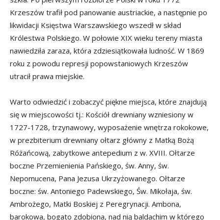
Krzeszów trafił pod panowanie austriackie, a następnie po
likwidacji Księstwa Warszawskiego wszedł w skład
Królestwa Polskiego. W połowie XIX wieku tereny miasta
nawiedziła zaraza, która zdziesiątkowała ludność. W 1869
roku z powodu represji popowstaniowych Krzeszów
utracił prawa miejskie.
Warto odwiedzić i zobaczyć piękne miejsca, które znajdują
się w miejscowości tj.: Kościół drewniany wzniesiony w
1727-1728, trzynawowy, wyposażenie wnętrza rokokowe,
w prezbiterium drewniany ołtarz główny z Matką Bożą
Różańcową, zabytkowe antepedium z w. XVIII. Ołtarze
boczne Przemienienia Pańskiego, św. Anny, św.
Nepomucena, Pana Jezusa Ukrzyżowanego. Ołtarze
boczne: św. Antoniego Padewskiego, Św. Mikołaja, św.
Ambrożego, Matki Boskiej z Peregrynacji. Ambona,
barokowa, bogato zdobiona, nad nią baldachim w którego