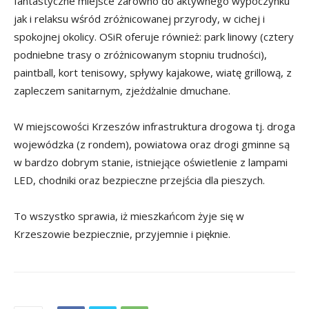
fantastyczne miejsce zarówno do aktywnego wypoczynku
jak i relaksu wśród zróżnicowanej przyrody, w cichej i
spokojnej okolicy. OSiR oferuje również: park linowy (cztery
podniebne trasy o zróżnicowanym stopniu trudności),
paintball, kort tenisowy, spływy kajakowe, wiatę grillową, z
zapleczem sanitarnym, zjeżdżalnie dmuchane.
W miejscowości Krzeszów infrastruktura drogowa tj. droga
wojewódzka (z rondem), powiatowa oraz drogi gminne są
w bardzo dobrym stanie, istniejące oświetlenie z lampami
LED, chodniki oraz bezpieczne przejścia dla pieszych.
To wszystko sprawia, iż mieszkańcom żyje się w
Krzeszowie bezpiecznie, przyjemnie i pięknie.