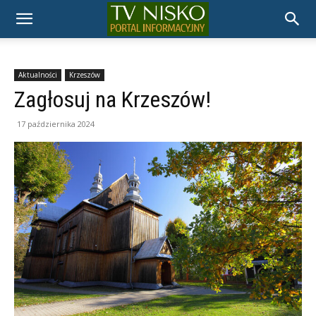
TELEWIZJA
NISKO
Aktualności
Krzeszów
Zagłosuj na Krzeszów!
17 października 2024