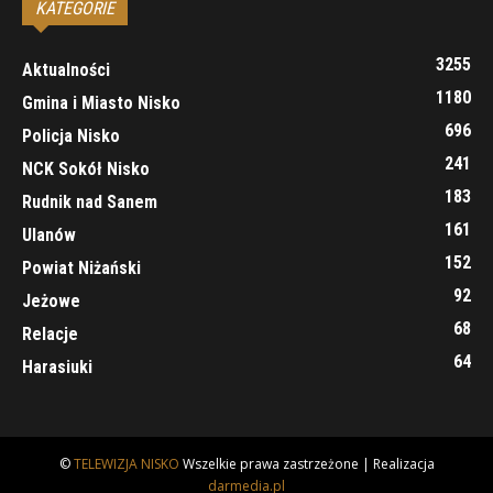
KATEGORIE
3255
Aktualności
1180
Gmina i Miasto Nisko
696
Policja Nisko
241
NCK Sokół Nisko
183
Rudnik nad Sanem
161
Ulanów
152
Powiat Niżański
92
Jeżowe
68
Relacje
64
Harasiuki
©
TELEWIZJA NISKO
Wszelkie prawa zastrzeżone | Realizacja
darmedia.pl