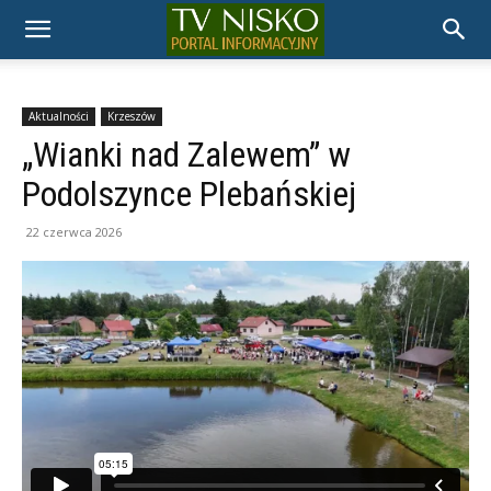
TELEWIZJA
NISKO
Aktualności
Krzeszów
„Wianki nad Zalewem” w
Podolszynce Plebańskiej
22 czerwca 2026