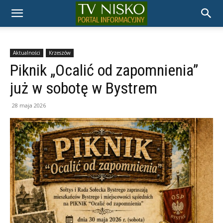
TELEWIZJA
NISKO
Aktualności
Krzeszów
Piknik „Ocalić od zapomnienia”
już w sobotę w Bystrem
28 maja 2026