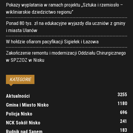
Pokazy wyplatania w ramach projektu „Sztuka i rzemiosło –
wikliniarskie dziedzictwo regionu”
Ponad 80 tys. zł na edukacyjne wyjazdy dla uczniów z gminy
i miasta Ulanów
W hołdzie ofiarom pacyfikacji Sigiełek i Łazowa
Zakończenie remontu i modernizacji Oddziału Chirurgicznego
w SPZZOZ w Nisku
KATEGORIE
3255
Aktualności
1180
Gmina i Miasto Nisko
696
Policja Nisko
241
NCK Sokół Nisko
183
Rudnik nad Sanem