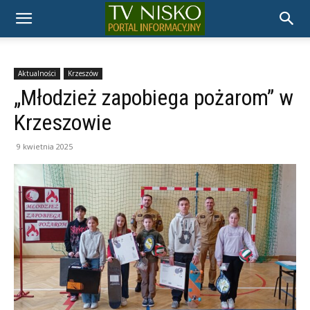
TELEWIZJA
NISKO
Aktualności
Krzeszów
„Młodzież zapobiega pożarom” w
Krzeszowie
9 kwietnia 2025