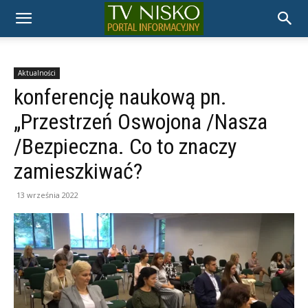
TELEWIZJA
NISKO
Aktualności
konferencję naukową pn.
„Przestrzeń Oswojona /Nasza
/Bezpieczna. Co to znaczy
zamieszkiwać?
13 września 2022