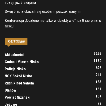
i pasji już 9 sierpnia
Dwaj bracia okazali się osobami poszukiwanymi
Konferencja „Ocalone nie tylko w obiektywie” już 8 sierpnia w
Nisku
KATEGORIE
3255
Aktualności
1180
Gmina i Miasto Nisko
696
Policja Nisko
241
NCK Sokół Nisko
183
Rudnik nad Sanem
161
Ulanów
154
Powiat Niżański
92
Jeżowe