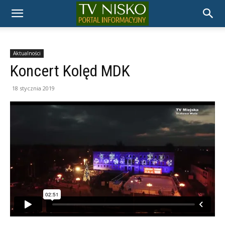
TELEWIZJA
NISKO
Aktualności
Koncert Kolęd MDK
18 stycznia 2019