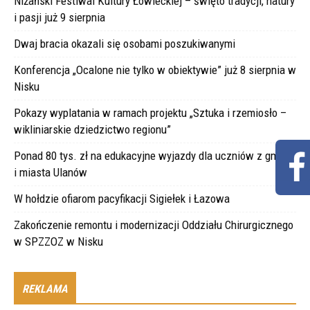
Niżański Festiwal Kultury Łowieckiej – święto tradycji, natury
i pasji już 9 sierpnia
Dwaj bracia okazali się osobami poszukiwanymi
Konferencja „Ocalone nie tylko w obiektywie” już 8 sierpnia w
Nisku
Pokazy wyplatania w ramach projektu „Sztuka i rzemiosło –
wikliniarskie dziedzictwo regionu”
Ponad 80 tys. zł na edukacyjne wyjazdy dla uczniów z gminy
i miasta Ulanów
W hołdzie ofiarom pacyfikacji Sigiełek i Łazowa
Zakończenie remontu i modernizacji Oddziału Chirurgicznego
w SPZZOZ w Nisku
REKLAMA