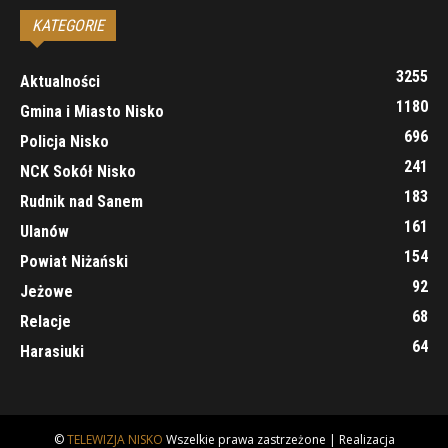
KATEGORIE
3255
Aktualności
1180
Gmina i Miasto Nisko
696
Policja Nisko
241
NCK Sokół Nisko
183
Rudnik nad Sanem
161
Ulanów
154
Powiat Niżański
92
Jeżowe
68
Relacje
64
Harasiuki
©
TELEWIZJA NISKO
Wszelkie prawa zastrzeżone | Realizacja