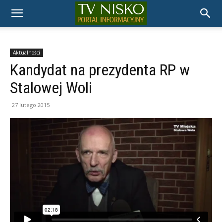
TELEWIZJA
NISKO
Aktualności
Kandydat na prezydenta RP w
Stalowej Woli
27 lutego 2015