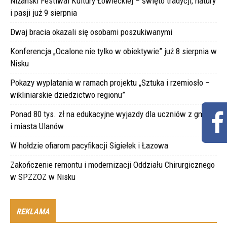
Niżański Festiwal Kultury Łowieckiej – święto tradycji, natury
i pasji już 9 sierpnia
Dwaj bracia okazali się osobami poszukiwanymi
Konferencja „Ocalone nie tylko w obiektywie” już 8 sierpnia w
Nisku
Pokazy wyplatania w ramach projektu „Sztuka i rzemiosło –
wikliniarskie dziedzictwo regionu”
Ponad 80 tys. zł na edukacyjne wyjazdy dla uczniów z gminy
i miasta Ulanów
W hołdzie ofiarom pacyfikacji Sigiełek i Łazowa
Zakończenie remontu i modernizacji Oddziału Chirurgicznego
w SPZZOZ w Nisku
REKLAMA