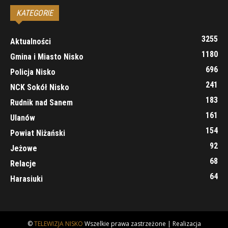
KATEGORIE
3255
Aktualności
1180
Gmina i Miasto Nisko
696
Policja Nisko
241
NCK Sokół Nisko
183
Rudnik nad Sanem
161
Ulanów
154
Powiat Niżański
92
Jeżowe
68
Relacje
64
Harasiuki
©
TELEWIZJA NISKO
Wszelkie prawa zastrzeżone | Realizacja