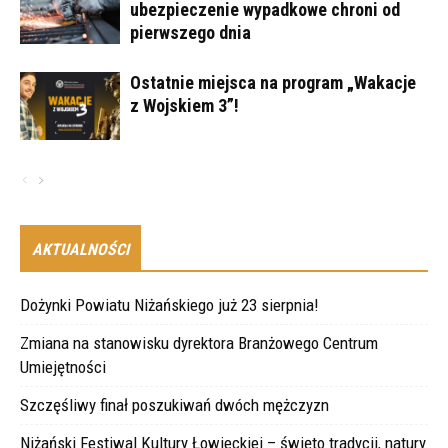
ubezpieczenie wypadkowe chroni od
pierwszego dnia
Ostatnie miejsca na program „Wakacje
z Wojskiem 3”!
AKTUALNOŚCI
Dożynki Powiatu Niżańskiego już 23 sierpnia!
Zmiana na stanowisku dyrektora Branżowego Centrum
Umiejętności
Szczęśliwy finał poszukiwań dwóch mężczyzn
Niżański Festiwal Kultury Łowieckiej – święto tradycji, natury