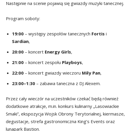
Następnie na scenie pojawią się gwiazdy muzyki tanecznej.
Program soboty:
19:00
– występy zespołów tanecznych
Fortis
i
Sardian
,
20:00
– koncert
Energy Girls
,
21:00
– koncert zespołu
Playboys
,
22:00
– koncert gwiazdy wieczoru
Miły Pan
,
23:00–1:30
– zabawa taneczna z DJ Alexem.
Przez cały wieczór na uczestników czekać będą również
dodatkowe atrakcje, m.in. konkurs kulinarny „Lasowiackie
Smaki”, ekspozycja Wojsk Obrony Terytorialnej, kiermasze,
degustacje, strefa gastronomiczna King’s Events oraz
lunapark Bastion.