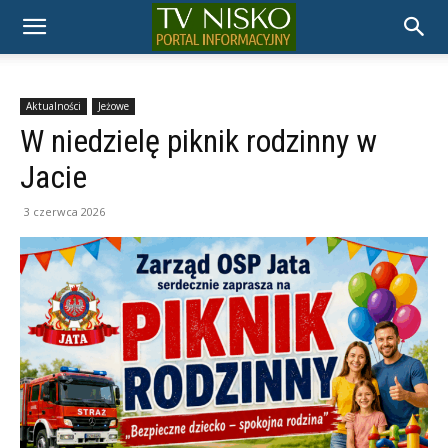
TELEWIZJA
NISKO
Aktualności
Jeżowe
W niedzielę piknik rodzinny w
Jacie
3 czerwca 2026