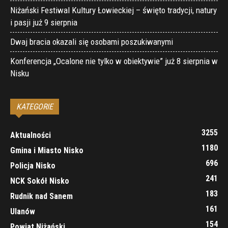
Niżański Festiwal Kultury Łowieckiej – święto tradycji, natury
i pasji już 9 sierpnia
Dwaj bracia okazali się osobami poszukiwanymi
Konferencja „Ocalone nie tylko w obiektywie” już 8 sierpnia w
Nisku
KATEGORIE
3255
Aktualności
1180
Gmina i Miasto Nisko
696
Policja Nisko
241
NCK Sokół Nisko
183
Rudnik nad Sanem
161
Ulanów
154
Powiat Niżański