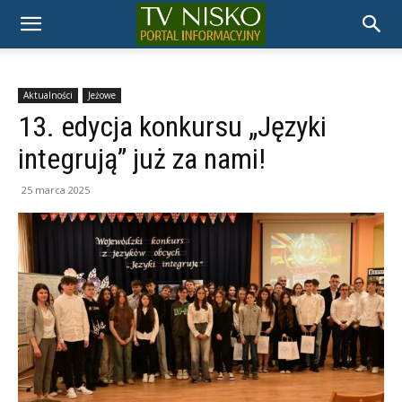
TELEWIZJA
NISKO
Aktualności
Jeżowe
13. edycja konkursu „Języki
integrują” już za nami!
25 marca 2025