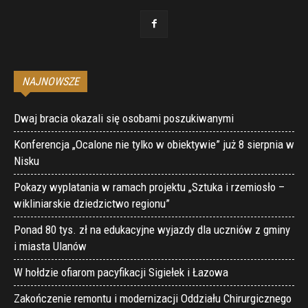
NAJNOWSZE
Dwaj bracia okazali się osobami poszukiwanymi
Konferencja „Ocalone nie tylko w obiektywie” już 8 sierpnia w
Nisku
Pokazy wyplatania w ramach projektu „Sztuka i rzemiosło –
wikliniarskie dziedzictwo regionu”
Ponad 80 tys. zł na edukacyjne wyjazdy dla uczniów z gminy
i miasta Ulanów
W hołdzie ofiarom pacyfikacji Sigiełek i Łazowa
Zakończenie remontu i modernizacji Oddziału Chirurgicznego