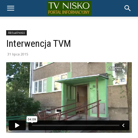
TELEWIZJA
NISKO
Aktualności
Interwencja TVM
31 lipca 2015