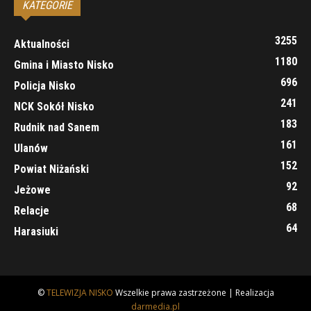
KATEGORIE
3255
Aktualności
1180
Gmina i Miasto Nisko
696
Policja Nisko
241
NCK Sokół Nisko
183
Rudnik nad Sanem
161
Ulanów
152
Powiat Niżański
92
Jeżowe
68
Relacje
64
Harasiuki
©
TELEWIZJA NISKO
Wszelkie prawa zastrzeżone | Realizacja
darmedia.pl