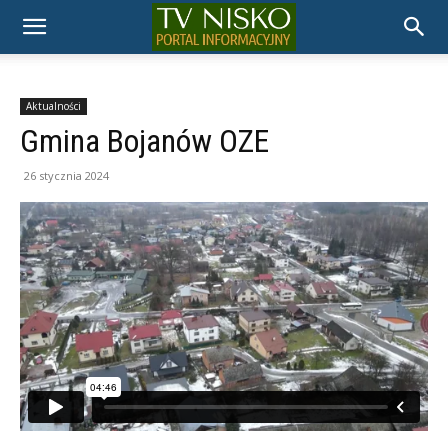
TELEWIZJA
NISKO
Aktualności
Gmina Bojanów OZE
26 stycznia 2024