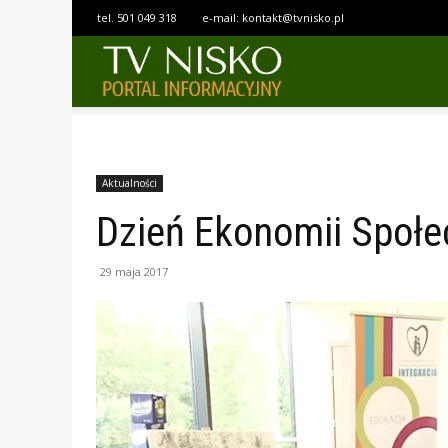
tel.
501 049 318
e-mail:
kontakt@tvnisko.pl
TELEWIZJA
NISKO
Aktualności
Dzień Ekonomii Społe
29 maja 2017