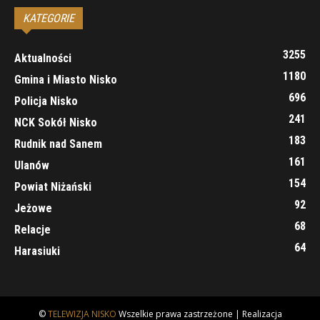
KATEGORIE
3255
Aktualności
1180
Gmina i Miasto Nisko
696
Policja Nisko
241
NCK Sokół Nisko
183
Rudnik nad Sanem
161
Ulanów
154
Powiat Niżański
92
Jeżowe
68
Relacje
64
Harasiuki
©
TELEWIZJA NISKO
Wszelkie prawa zastrzeżone | Realizacja