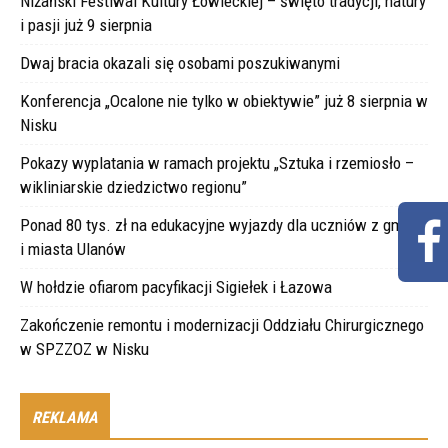
Niżański Festiwal Kultury Łowieckiej – święto tradycji, natury
i pasji już 9 sierpnia
Dwaj bracia okazali się osobami poszukiwanymi
Konferencja „Ocalone nie tylko w obiektywie” już 8 sierpnia w
Nisku
Pokazy wyplatania w ramach projektu „Sztuka i rzemiosło –
wikliniarskie dziedzictwo regionu”
Ponad 80 tys. zł na edukacyjne wyjazdy dla uczniów z gminy
i miasta Ulanów
W hołdzie ofiarom pacyfikacji Sigiełek i Łazowa
Zakończenie remontu i modernizacji Oddziału Chirurgicznego
w SPZZOZ w Nisku
REKLAMA