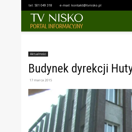
tel.
501 049 318
e-mail:
kontakt@tvnisko.pl
TELEWIZJA
NISKO
Aktualności
Budynek dyrekcji Huty
17 marca 2015