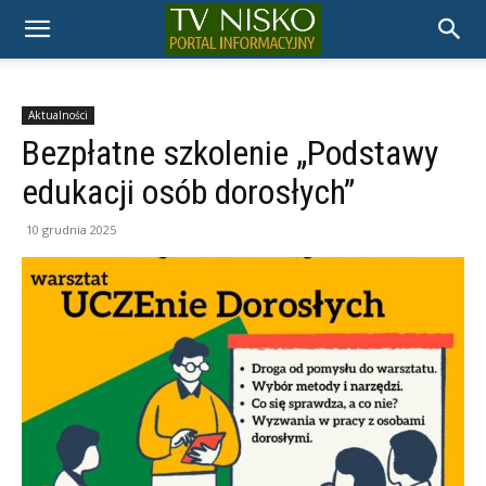
TELEWIZJA
NISKO
Aktualności
Bezpłatne szkolenie „Podstawy
edukacji osób dorosłych”
10 grudnia 2025