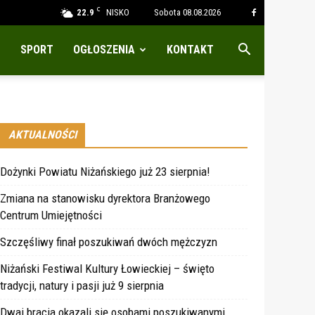
C
22.9
NISKO
Sobota 08.08.2026
SPORT
OGŁOSZENIA
KONTAKT
AKTUALNOŚCI
Dożynki Powiatu Niżańskiego już 23 sierpnia!
Zmiana na stanowisku dyrektora Branżowego
Centrum Umiejętności
Szczęśliwy finał poszukiwań dwóch mężczyzn
Niżański Festiwal Kultury Łowieckiej – święto
tradycji, natury i pasji już 9 sierpnia
Dwaj bracia okazali się osobami poszukiwanymi