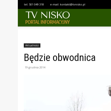
tel.
501 049 318
e-mail:
kontakt@tvnisko.pl
TELEWIZJA
NISKO
Aktualności
Będzie obwodnica
19 grudnia 2014