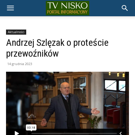
TELEWIZJA
NISKO
Aktualności
Andrzej Szlęzak o proteście
przewoźników
14 grudnia 2023