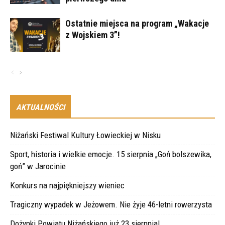
Ostatnie miejsca na program „Wakacje
z Wojskiem 3”!
AKTUALNOŚCI
Niżański Festiwal Kultury Łowieckiej w Nisku
Sport, historia i wielkie emocje. 15 sierpnia „Goń bolszewika,
goń” w Jarocinie
Konkurs na najpiękniejszy wieniec
Tragiczny wypadek w Jeżowem. Nie żyje 46-letni rowerzysta
Dożynki Powiatu Niżańskiego już 23 sierpnia!