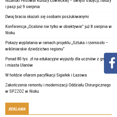
Niżański Festiwal Kultury Łowieckiej – święto tradycji, natury
i pasji już 9 sierpnia
Dwaj bracia okazali się osobami poszukiwanymi
Konferencja „Ocalone nie tylko w obiektywie” już 8 sierpnia w
Nisku
Pokazy wyplatania w ramach projektu „Sztuka i rzemiosło –
wikliniarskie dziedzictwo regionu”
Ponad 80 tys. zł na edukacyjne wyjazdy dla uczniów z gminy
i miasta Ulanów
W hołdzie ofiarom pacyfikacji Sigiełek i Łazowa
Zakończenie remontu i modernizacji Oddziału Chirurgicznego
w SPZZOZ w Nisku
REKLAMA