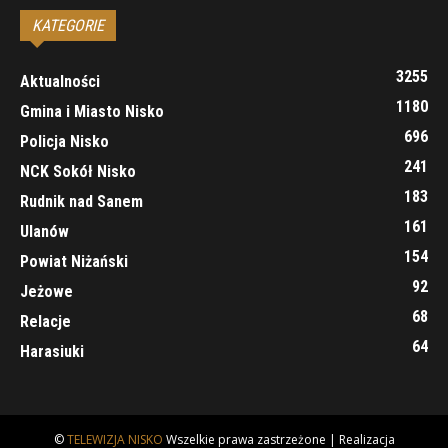
KATEGORIE
3255
Aktualności
1180
Gmina i Miasto Nisko
696
Policja Nisko
241
NCK Sokół Nisko
183
Rudnik nad Sanem
161
Ulanów
154
Powiat Niżański
92
Jeżowe
68
Relacje
64
Harasiuki
©
TELEWIZJA NISKO
Wszelkie prawa zastrzeżone | Realizacja