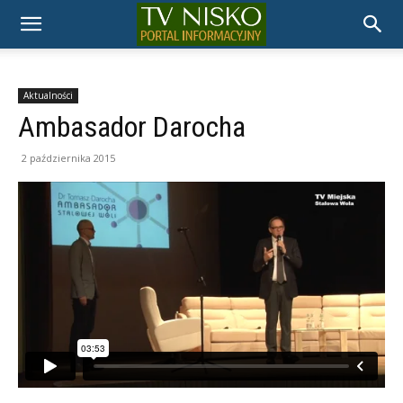
TELEWIZJA
NISKO
Aktualności
Ambasador Darocha
2 października 2015