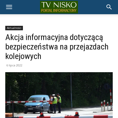
TELEWIZJA
NISKO
Aktualności
Akcja informacyjna dotyczącą
bezpieczeństwa na przejazdach
kolejowych
6 lipca 2022