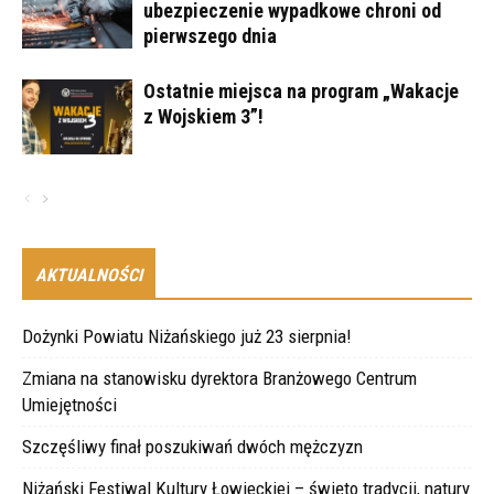
ubezpieczenie wypadkowe chroni od
pierwszego dnia
Ostatnie miejsca na program „Wakacje
z Wojskiem 3”!
AKTUALNOŚCI
Dożynki Powiatu Niżańskiego już 23 sierpnia!
Zmiana na stanowisku dyrektora Branżowego Centrum
Umiejętności
Szczęśliwy finał poszukiwań dwóch mężczyzn
Niżański Festiwal Kultury Łowieckiej – święto tradycji, natury