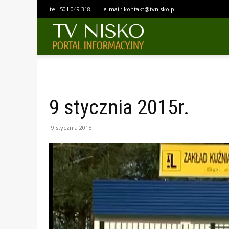
tel.
501 049 318
e-mail:
kontakt@tvnisko.pl
TELEWIZJA
NISKO
9 stycznia 2015r.
9 stycznia 2015