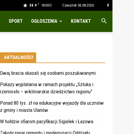
C
30.9
NISKO
Czwartek 06.08.2026
SPORT
OGŁOSZENIA
KONTAKT
AKTUALNOŚCI
Dwaj bracia okazali się osobami poszukiwanymi
Pokazy wyplatania w ramach projektu „Sztuka i
rzemiosło – wikliniarskie dziedzictwo regionu”
Ponad 80 tys. zł na edukacyjne wyjazdy dla uczniów
z gminy i miasta Ulanów
W hołdzie ofiarom pacyfikacji Sigiełek i Łazowa
Zakończenie remontu i modernizacji Oddziału