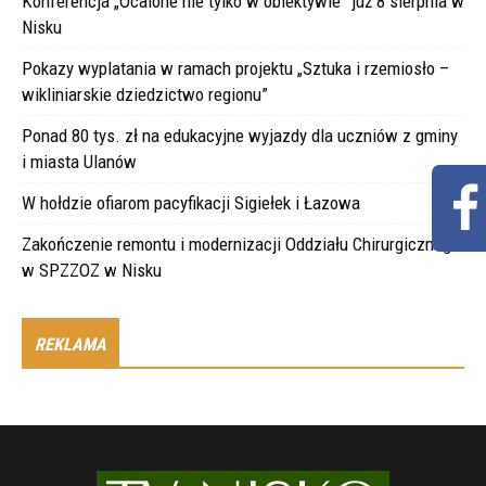
Konferencja „Ocalone nie tylko w obiektywie” już 8 sierpnia w
Nisku
Pokazy wyplatania w ramach projektu „Sztuka i rzemiosło –
wikliniarskie dziedzictwo regionu”
Ponad 80 tys. zł na edukacyjne wyjazdy dla uczniów z gminy
i miasta Ulanów
W hołdzie ofiarom pacyfikacji Sigiełek i Łazowa
Zakończenie remontu i modernizacji Oddziału Chirurgicznego
w SPZZOZ w Nisku
REKLAMA