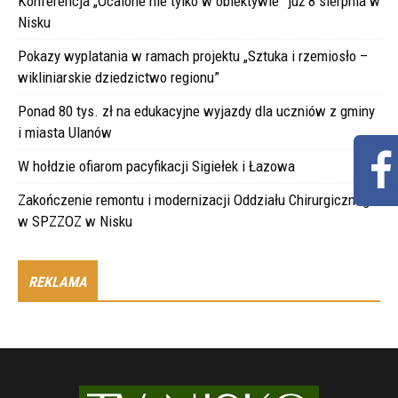
Konferencja „Ocalone nie tylko w obiektywie” już 8 sierpnia w
Nisku
Pokazy wyplatania w ramach projektu „Sztuka i rzemiosło –
wikliniarskie dziedzictwo regionu”
Ponad 80 tys. zł na edukacyjne wyjazdy dla uczniów z gminy
i miasta Ulanów
W hołdzie ofiarom pacyfikacji Sigiełek i Łazowa
Zakończenie remontu i modernizacji Oddziału Chirurgicznego
w SPZZOZ w Nisku
REKLAMA