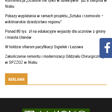
Konferencja „Ocalone nie tylko w obiektywie” już 8 sierpnia w
Nisku
Pokazy wyplatania w ramach projektu „Sztuka i rzemiosło –
wikliniarskie dziedzictwo regionu”
Ponad 80 tys. zł na edukacyjne wyjazdy dla uczniów z gminy
i miasta Ulanów
W hołdzie ofiarom pacyfikacji Sigiełek i Łazowa
Zakończenie remontu i modernizacji Oddziału Chirurgicznego
w SPZZOZ w Nisku
REKLAMA