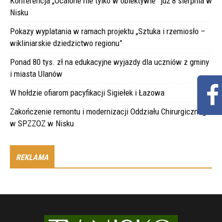
Konferencja „Ocalone nie tylko w obiektywie” już 8 sierpnia w
Nisku
Pokazy wyplatania w ramach projektu „Sztuka i rzemiosło –
wikliniarskie dziedzictwo regionu”
Ponad 80 tys. zł na edukacyjne wyjazdy dla uczniów z gminy
i miasta Ulanów
W hołdzie ofiarom pacyfikacji Sigiełek i Łazowa
Zakończenie remontu i modernizacji Oddziału Chirurgicznego
w SPZZOZ w Nisku
REKLAMA