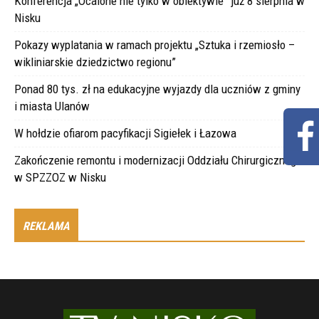
Konferencja „Ocalone nie tylko w obiektywie” już 8 sierpnia w
Nisku
Pokazy wyplatania w ramach projektu „Sztuka i rzemiosło –
wikliniarskie dziedzictwo regionu”
Ponad 80 tys. zł na edukacyjne wyjazdy dla uczniów z gminy
i miasta Ulanów
W hołdzie ofiarom pacyfikacji Sigiełek i Łazowa
Zakończenie remontu i modernizacji Oddziału Chirurgicznego
w SPZZOZ w Nisku
REKLAMA