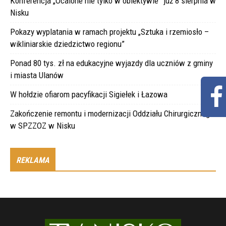
Konferencja „Ocalone nie tylko w obiektywie” już 8 sierpnia w
Nisku
Pokazy wyplatania w ramach projektu „Sztuka i rzemiosło –
wikliniarskie dziedzictwo regionu”
Ponad 80 tys. zł na edukacyjne wyjazdy dla uczniów z gminy
i miasta Ulanów
W hołdzie ofiarom pacyfikacji Sigiełek i Łazowa
Zakończenie remontu i modernizacji Oddziału Chirurgicznego
w SPZZOZ w Nisku
REKLAMA