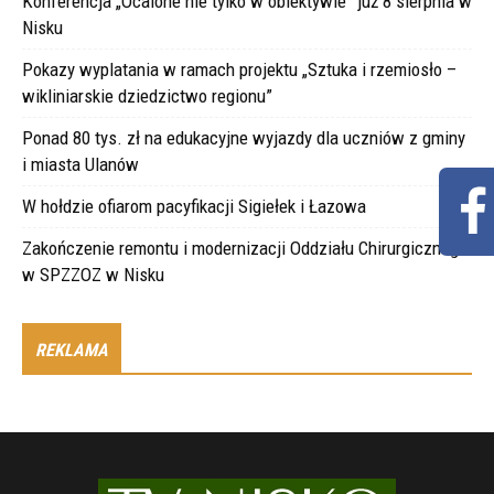
Konferencja „Ocalone nie tylko w obiektywie” już 8 sierpnia w
Nisku
Pokazy wyplatania w ramach projektu „Sztuka i rzemiosło –
wikliniarskie dziedzictwo regionu”
Ponad 80 tys. zł na edukacyjne wyjazdy dla uczniów z gminy
i miasta Ulanów
W hołdzie ofiarom pacyfikacji Sigiełek i Łazowa
Zakończenie remontu i modernizacji Oddziału Chirurgicznego
w SPZZOZ w Nisku
REKLAMA