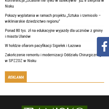
Konferencja „Ocalone nie tylko w obiektywie” już 8 sierpnia w
Nisku
Pokazy wyplatania w ramach projektu „Sztuka i rzemiosło –
wikliniarskie dziedzictwo regionu”
Ponad 80 tys. zł na edukacyjne wyjazdy dla uczniów z gminy
i miasta Ulanów
W hołdzie ofiarom pacyfikacji Sigiełek i Łazowa
Zakończenie remontu i modernizacji Oddziału Chirurgicznego
w SPZZOZ w Nisku
REKLAMA