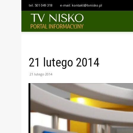
tel.
501 049 318
e-mail:
kontakt@tvnisko.pl
TELEWIZJA
NISKO
21 lutego 2014
21 lutego 2014