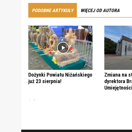
PODOBNE ARTYKUŁY
WIĘCEJ OD AUTORA
Dożynki Powiatu Niżańskiego
Zmiana na s
już 23 sierpnia!
dyrektora B
Umiejętnośc