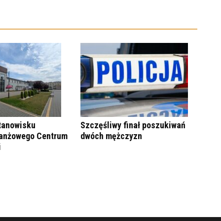
tanowisku
Szczęśliwy finał poszukiwań
ranżowego Centrum
dwóch mężczyzn
i