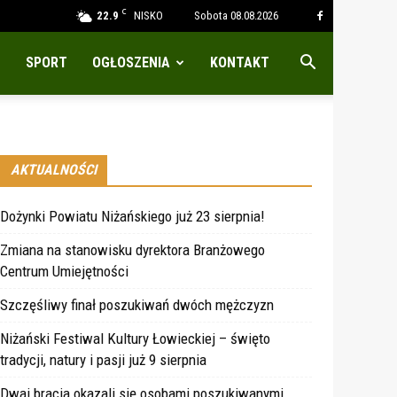
C
22.9
NISKO
Sobota 08.08.2026
SPORT
OGŁOSZENIA
KONTAKT
AKTUALNOŚCI
Dożynki Powiatu Niżańskiego już 23 sierpnia!
Zmiana na stanowisku dyrektora Branżowego
Centrum Umiejętności
Szczęśliwy finał poszukiwań dwóch mężczyzn
Niżański Festiwal Kultury Łowieckiej – święto
tradycji, natury i pasji już 9 sierpnia
Dwaj bracia okazali się osobami poszukiwanymi